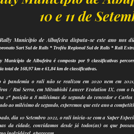
10 e 11 de Sete
Rally Município de Albufeira disputa-se este ano nos d
onato Sart Sul de Ralis * Troféu Regional Sul de Ralis * Rali Extra
y Município de Albufeira é composto por 9 classificativas perco
ia total de 168,97 km e 61,84 km de classificativas.
o à pandemia o rali não se realizou em 2020 nem em 2021
ros / Rui Serra, em Mitsubishi Lancer Evolution IX, com o t
na 2ª posição a 8 milésimas de segundo do vencedor e Carlos
ado ao milésimo de segundo, esperemos que este ano a competiti
ado, dia 10 Setembro 2022, o rali inicia-se com a Super Especi
uas da cidade, convidamos desde já todos(as) os que possa
no inolvidável, apareçam ...