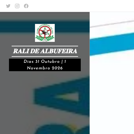
𝐑𝐀𝐋𝐈 𝐃𝐄 𝐀𝐋𝐁𝐔𝐅𝐄𝐈𝐑𝐀
Dias 31 Outubro | 1
Novembro 2026