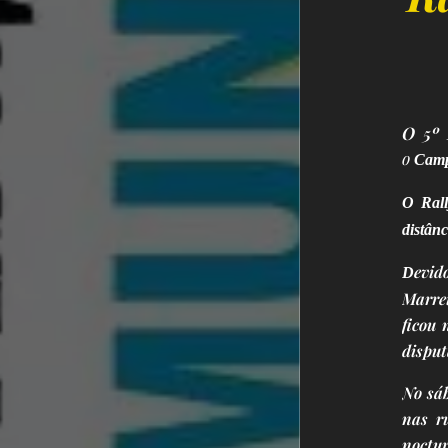
O 5º 
o
Campe
O Rall
distânc
evid
D
Marrei
ficou 
disput
No sáb
nas r
noctur